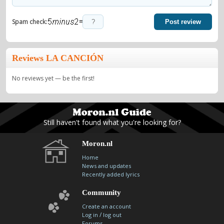
=
Spam check:
Post review
Reviews LA CANCIÓN
No reviews yet — be the first!
Still haven't found what you're looking for?
Moron.nl
Home
News and updates
Recently added lyrics
Community
Create an account
/
Log in
log out
Forums