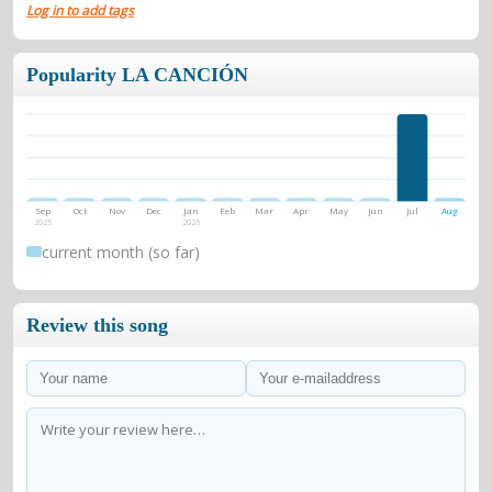
Log in to add tags
Popularity LA CANCIÓN
Sep
Oct
Nov
Dec
Jan
Feb
Mar
Apr
May
Jun
Jul
Aug
2025
2026
current month (so far)
Review this song