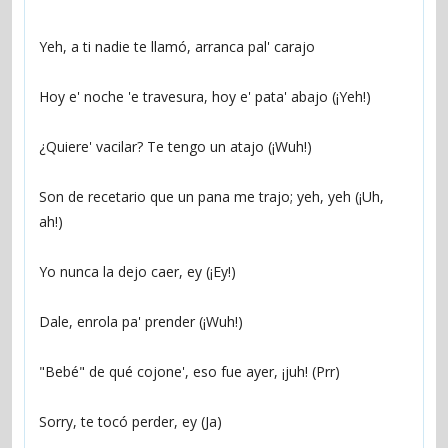
Yeh, a ti nadie te llamó, arranca pal' carajo
Hoy e' noche 'e travesura, hoy e' pata' abajo (¡Yeh!)
¿Quiere' vacilar? Te tengo un atajo (¡Wuh!)
Son de recetario que un pana me trajo; yeh, yeh (¡Uh, 
ah!)
Yo nunca la dejo caer, ey (¡Ey!)
Dale, enrola pa' prender (¡Wuh!)
"Bebé" de qué cojone', eso fue ayer, ¡juh! (Prr)
Sorry, te tocó perder, ey (Ja)