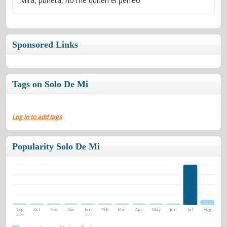
Mira, puñeta, no me quiten el perreo
Sponsored Links
Tags on Solo De Mi
Log in to add tags
Popularity Solo De Mi
Sep
Oct
Nov
Dec
Jan
Feb
Mar
Apr
May
Jun
Jul
Aug
2025
2026