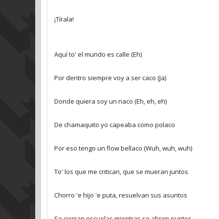
¡Tírala!
Aquí to' el mundo es calle (Eh)
Por dentro siempre voy a ser caco (Ja)
Donde quiera soy un naco (Eh, eh, eh)
De chamaquito yo capeaba como polaco
Por eso tengo un flow bellaco (Wuh, wuh, wuh)
To' los que me critican, que se mueran juntos
Chorro 'e hijo 'e puta, resuelvan sus asuntos
Se cierran escuelas mientras se abren puntos