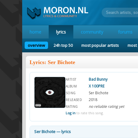
home
lyrics
community
forums
overview
24h top 50
most popular artists
most 
Lyrics: Ser Bichote
Bad Bunny
ARTIST
X 100PRE
ALBUM
Ser Bichote
SONG
2018
RELEASED
no reliable rating yet
RATING
Log in
to rate this song.
Ser Bichote — lyrics