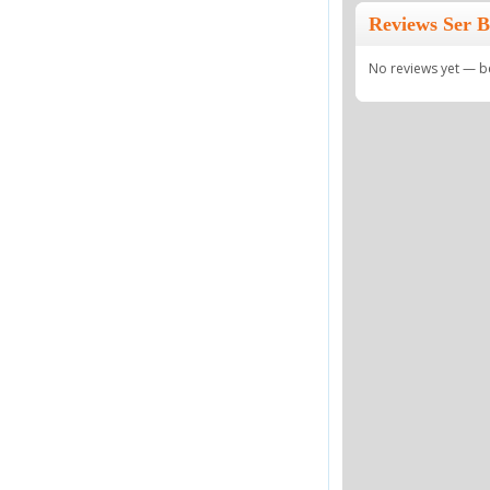
Reviews Ser B
No reviews yet — be 