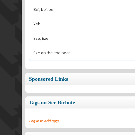
Be', be', be'
Yeh
Eze, Eze
Eze on the, the beat
Sponsored Links
Tags on Ser Bichote
Log in to add tags