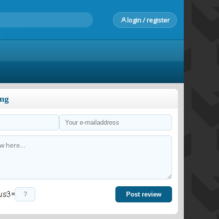
login / register
ong
=
Post review