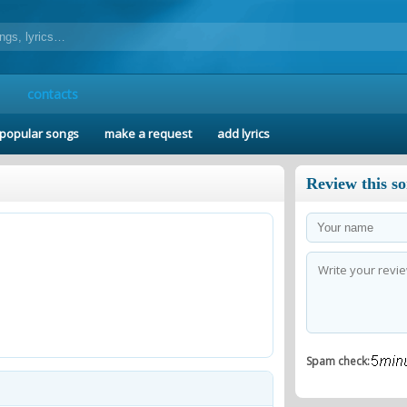
contacts
popular songs
make a request
add lyrics
Review this s
Spam check: