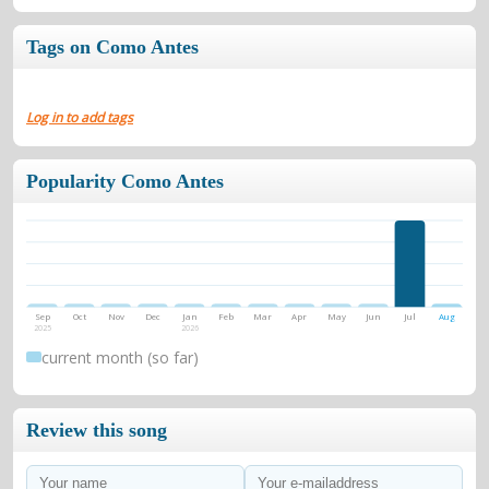
Tags on Como Antes
Log in to add tags
Popularity Como Antes
Sep
Oct
Nov
Dec
Jan
Feb
Mar
Apr
May
Jun
Jul
Aug
2025
2026
current month (so far)
Review this song